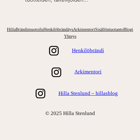
Hilla
Brändimuotoilu
Henkilöbrändäys
Arkimentori
Sisällöntuotanto
Blogi
Yhteys
Henkilöbrändi
Arkimentori
Hilla Stenlund – hillasblog
© 2025 Hilla Stenlund