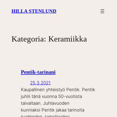
Siirry
HILLA STENLUND
sisältöön
Kategoria:
Keramiikka
Pentik-tarinani
25.3.2021
Kaupallinen yhteistyö Pentik. Pentik
juhlii tänä vuonna 50-vuotista
taivaltaan. Juhlavuoden
kunniaksi Pentik jakaa tarinoita
tuotteiden, taiteilijoiden…