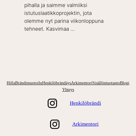
pihalla ja saimme valmiiksi
istutuslaatikkoprojektin, jota
olemme nyt parina viikonloppuna
tehneet. Kasvimaa …
Hilla
Brändimuotoilu
Henkilöbrändäys
Arkimentori
Sisällöntuotanto
Blogi
Yhteys
Henkilöbrändi
Arkimentori