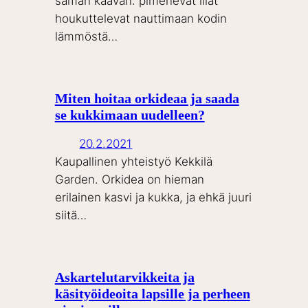
saman kaavan: pimenevät illat
houkuttelevat nauttimaan kodin
lämmöstä…
Miten hoitaa orkideaa ja saada
se kukkimaan uudelleen?
20.2.2021
Kaupallinen yhteistyö Kekkilä
Garden. Orkidea on hieman
erilainen kasvi ja kukka, ja ehkä juuri
siitä…
Askartelutarvikkeita ja
käsityöideoita lapsille ja perheen