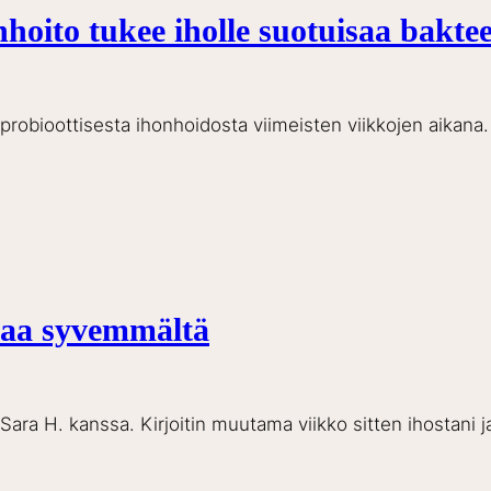
nhoito tukee iholle suotuisaa bakte
 probioottisesta ihonhoidosta viimeisten viikkojen aikana.
taa syvemmältä
ara H. kanssa. Kirjoitin muutama viikko sitten ihostani 