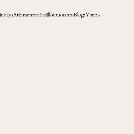
ändäys
Arkimentori
Sisällöntuotanto
Blogi
Yhteys