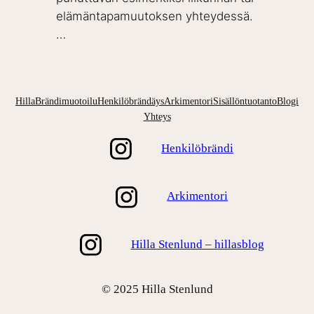
elämäntapamuutoksen yhteydessä.
…
Hilla
Brändimuotoilu
Henkilöbrändäys
Arkimentori
Sisällöntuotanto
Blogi
Yhteys
Henkilöbrändi
Arkimentori
Hilla Stenlund – hillasblog
© 2025 Hilla Stenlund