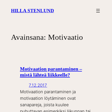
Siirry
HILLA STENLUND
sisältöön
Avainsana:
Motivaatio
Motivaation parantaminen –
mistä lähteä liikkeelle?
7.12.2017
Motivaation parantaminen ja
motivaation löytäminen ovat
sanapareja, joista kuulee
puhuttavan esimerkiksi liikunnan tai