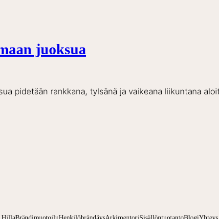
amaan juoksua
sua pidetään rankkana, tylsänä ja vaikeana liikuntana aloitt
Hilla
Brändimuotoilu
Henkilöbrändäys
Arkimentori
Sisällöntuotanto
Blogi
Yhteys