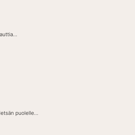
nauttia…
 Metsän puolelle…