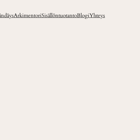
ändäys
Arkimentori
Sisällöntuotanto
Blogi
Yhteys