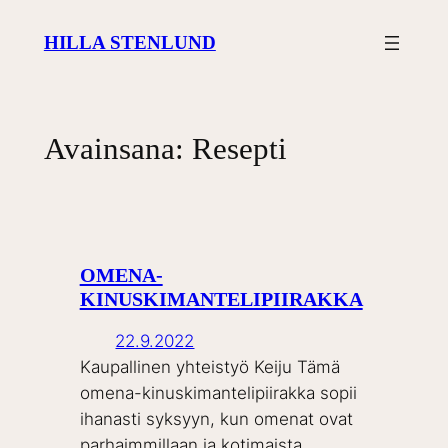
Siirry
HILLA STENLUND
sisältöön
Avainsana:
Resepti
OMENA-
KINUSKIMANTELIPIIRAKKA
22.9.2022
Kaupallinen yhteistyö Keiju Tämä
omena-kinuskimantelipiirakka sopii
ihanasti syksyyn, kun omenat ovat
parhaimmillaan ja kotimaista