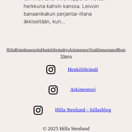
herkkuna kahvin kanssa. Leivoin
banaanikakun perjantai-iltana
äkkiseltään, kun…
Hilla
Brändimuotoilu
Henkilöbrändäys
Arkimentori
Sisällöntuotanto
Blogi
Yhteys
Henkilöbrändi
Arkimentori
Hilla Stenlund – hillasblog
© 2025 Hilla Stenlund