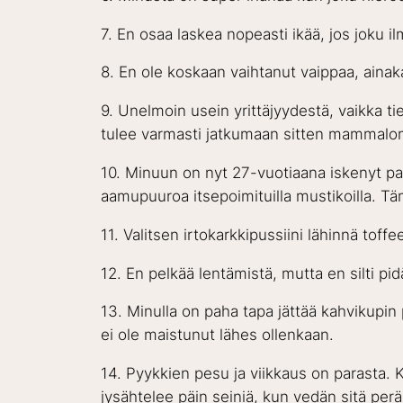
7. En osaa laskea nopeasti ikää, jos joku 
8. En ole koskaan vaihtanut vaippaa, ainaka
9. Unelmoin usein yrittäjyydestä, vaikka t
tulee varmasti jatkumaan sitten mammalo
10. Minuun on nyt 27-vuotiaana iskenyt pak
aamupuuroa itsepoimituilla mustikoilla. Tä
11. Valitsen irtokarkkipussiini lähinnä tof
12. En pelkää lentämistä, mutta en silti pid
13. Minulla on paha tapa jättää kahvikupin 
ei ole maistunut lähes ollenkaan.
14. Pyykkien pesu ja viikkaus on parasta. K
jysähtelee päin seiniä, kun vedän sitä perä