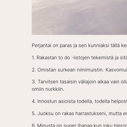
Perjantai on paras ja sen kunniaksi tällä k
1. Rakastan to do -listojen tekemistä ja sitä
2. Omistan surkean nimimuistin. Kasvomuis
3. Tarvitsen tasaisin väliajoin aikaa vain ol
omiin nurkkiin.
4. Innostun asioista todella, todella helpost
5. Juoksu on rakas harrastukseni, mutta en 
6. Minusta on super ihanaa kun joku hieroo 