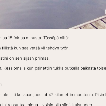
ertaa 15 faktaa minusta. Tässäpä niitä:
 fiilistä kun saa vetää yli tehdyn työn.
tini on sen sijaan priimaa!
la. Kesälomalla kun painettiin tukka putkella paikasta toisee
i.
ole silti koskaan juossut 42 kilometrin maratonia. Pisin l
tai rapsuttaa minua – voisin olla siinä ikuisuuden.