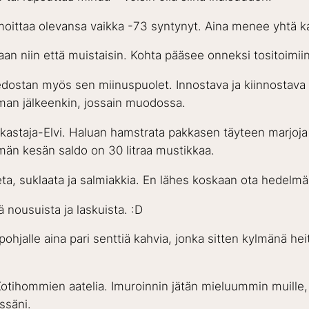
ilmoittaa olevansa vaikka -73 syntynyt. Aina menee yhtä k
an niin että muistaisin. Kohta pääsee onneksi tositoimiin.
iedostan myös sen miinuspuolet. Innostava ja kiinnostava 
man jälkeenkin, jossain muodossa.
astaja-Elvi. Haluan hamstrata pakkasen täyteen marjoja t
män kesän saldo on 30 litraa mustikkaa.
feeta, suklaata ja salmiakkia. En lähes koskaan ota hedelm
ä nousuista ja laskuista. :D
pohjalle aina pari senttiä kahvia, jonka sitten kylmänä he
otihommien aatelia. Imuroinnin jätän mieluummin muille, s
ssäni.