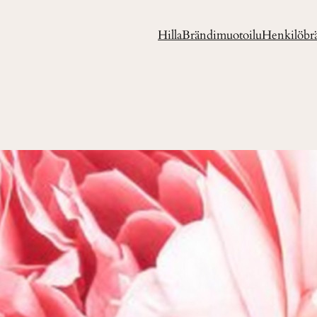
Hilla
Brändimuotoilu
Henkilöbr