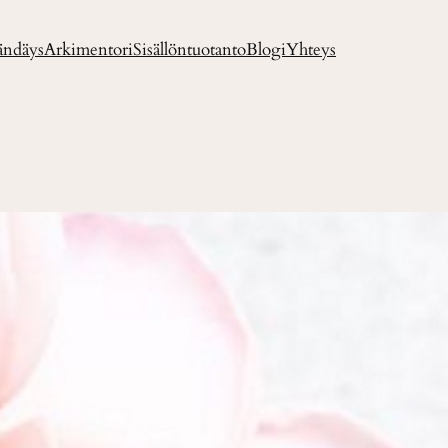
ändäys
Arkimentori
Sisällöntuotanto
Blogi
Yhteys