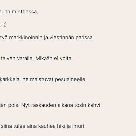
auan miettiessä.
 ;)
työ markkinoinnin ja viestinnän parissa
alven varalle. Mikään ei voita
äkarkkeja, ne maistuvat pesuaineelle.
itän pois. Nyt raskauden aikana tosin kahvi
iinä tulee aina kauhea hiki ja imuri