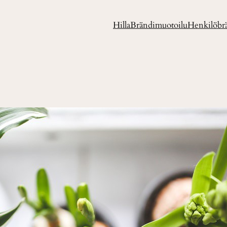
Hilla
Brändimuotoilu
Henkilöbr