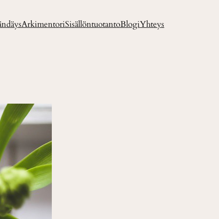
ändäys
Arkimentori
Sisällöntuotanto
Blogi
Yhteys