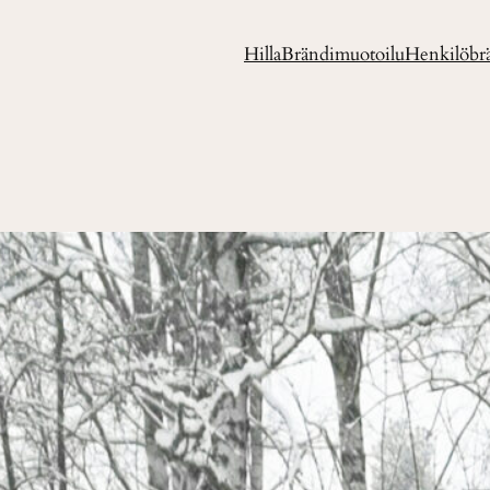
Hilla
Brändimuotoilu
Henkilöbr