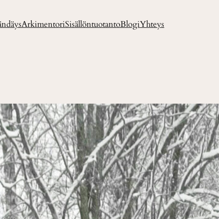
ändäys
Arkimentori
Sisällöntuotanto
Blogi
Yhteys