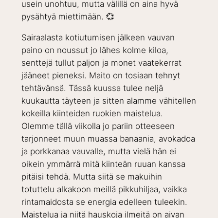
usein unohtuu, mutta välillä on aina hyvä
pysähtyä miettimään. 💞
Sairaalasta kotiutumisen jälkeen vauvan
paino on noussut jo lähes kolme kiloa,
senttejä tullut paljon ja monet vaatekerrat
jääneet pieneksi. Maito on tosiaan tehnyt
tehtävänsä. Tässä kuussa tulee neljä
kuukautta täyteen ja sitten alamme vähitellen
kokeilla kiinteiden ruokien maistelua.
Olemme tällä viikolla jo pariin otteeseen
tarjonneet muun muassa banaania, avokadoa
ja porkkanaa vauvalle, mutta vielä hän ei
oikein ymmärrä mitä kiinteän ruuan kanssa
pitäisi tehdä. Mutta siitä se makuihin
totuttelu alkakoon meillä pikkuhiljaa, vaikka
rintamaidosta se energia edelleen tuleekin.
Maistelua ja niitä hauskoja ilmeitä on aivan