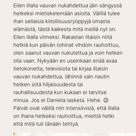
Eilen illalla vauvan nukahdettua jäin sängyssä
hetkeksi mietiskelemään asioita. Välillä tulee
ihan sellaisia kiitollisuusryöppyjä omasta
elämästä, tästä kaikesta mitä meillä nyt on.
Eilen illalla viimeksi. Rakastan iltaisin niitä
hetkiä kun päivän tohinat vihdoin rauhoittuu,
olen saanut vauvan nukutettua ja voin hetken
olla vaan. Nykyään en useinkaan enää avaa
tietokonetta, televisiota tai kirjaa iltaisin
vauvan nukahdettua, lähinnä vain nautin
hetken siitä hiljaisuudesta tai
rauhallisuudesta kun kukaan ei tarvitse
minua. Jos ei Danielia lasketa. Hehe. 😉
Päivät ovat välillä niin intensiivisiä, että illalla
on ihana hetkeksi rauhoittua, miettiä hetki
että mitä tuli tänään tehtyä.