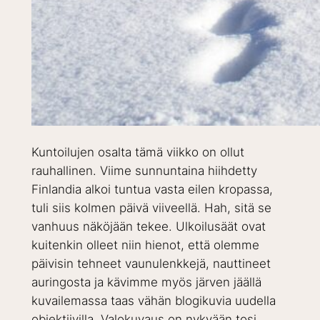
Kuntoilujen osalta tämä viikko on ollut
rauhallinen. Viime sunnuntaina hiihdetty
Finlandia alkoi tuntua vasta eilen kropassa,
tuli siis kolmen päivä viiveellä. Hah, sitä se
vanhuus näköjään tekee. Ulkoilusäät ovat
kuitenkin olleet niin hienot, että olemme
päivisin tehneet vaunulenkkejä, nauttineet
auringosta ja kävimme myös järven jäällä
kuvailemassa taas vähän blogikuvia uudella
objektiivilla. Valokuvaus on nykyään tosi