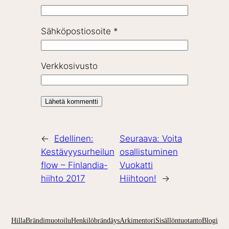
Sähköpostiosoite
*
Verkkosivusto
←
Edellinen:
Seuraava:
Voita
Kestävyysurheilun
osallistuminen
flow – Finlandia-
Vuokatti
hiihto 2017
Hiihtoon!
→
Hilla
Brändimuotoilu
Henkilöbrändäys
Arkimentori
Sisällöntuotanto
Blogi