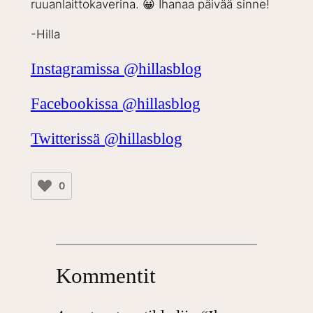
ruuanlaittokaverina. 😀 Ihanaa päivää sinne!
-Hilla
Instagramissa @hillasblog
Facebookissa @hillasblog
Twitterissä @hillasblog
0
Kommentit