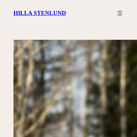
Siirry
HILLA STENLUND
sisältöön