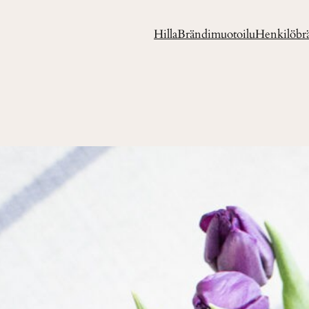
Hilla
Brändimuotoilu
Henkilöbr