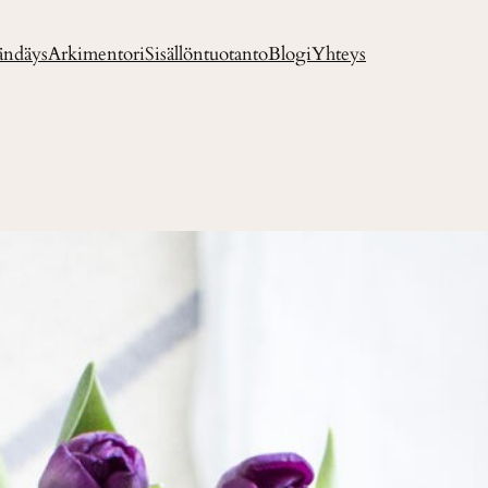
ändäys
Arkimentori
Sisällöntuotanto
Blogi
Yhteys