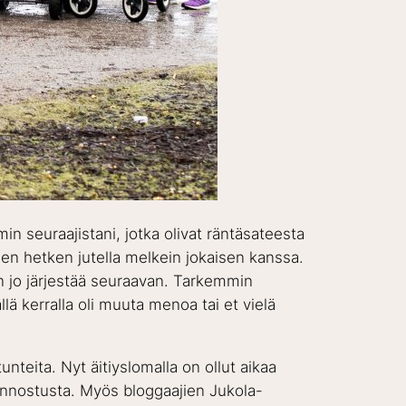
amin seuraajistani, jotka olivat räntäsateesta
nen hetken jutella melkein jokaisen kanssa.
in jo järjestää seuraavan. Tarkemmin
lä kerralla oli muuta menoa tai et vielä
tunteita. Nyt äitiyslomalla on ollut aikaa
innostusta. Myös bloggaajien Jukola-