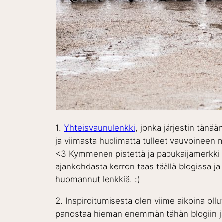
1.
Yhteisvaunulenkki
, jonka järjestin tänää
ja viimasta huolimatta tulleet vauvoineen 
<3 Kymmenen pistettä ja papukaijamerkki te
ajankohdasta kerron taas täällä blogissa ja
huomannut lenkkiä. :)
2. Inspiroitumisesta olen viime aikoina ollut
panostaa hieman enemmän tähän blogiin ja