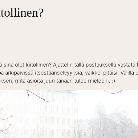
tollinen?
tä sinä olet kiitollinen? Ajattelin tällä postauksella va
opa arkipäivissä itsestäänselvyyksiä, vaikkei pitäisi. Välillä
n, mitä asioita juuri tänään tulee mieleeni. :)