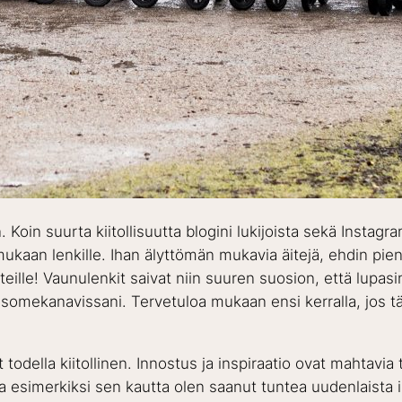
n. Koin suurta kiitollisuutta blogini lukijoista sekä Instagr
mukaan lenkille. Ihan älyttömän mukavia äitejä, ehdin pie
ille! Vaunulenkit saivat niin suuren suosion, että lupas
 somekanavissani. Tervetuloa mukaan ensi kerralla, jos täl
 todella kiitollinen. Innostus ja inspiraatio ovat mahtavia 
 esimerkiksi sen kautta olen saanut tuntea uudenlaista 