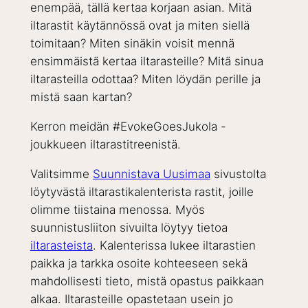
enempää, tällä kertaa korjaan asian. Mitä
iltarastit käytännössä ovat ja miten siellä
toimitaan? Miten sinäkin voisit mennä
ensimmäistä kertaa iltarasteille? Mitä sinua
iltarasteilla odottaa? Miten löydän perille ja
mistä saan kartan?
Kerron meidän #EvokeGoesJukola -
joukkueen iltarastitreenistä.
Valitsimme
Suunnistava Uusimaa
sivustolta
löytyvästä iltarastikalenterista rastit, joille
olimme tiistaina menossa. Myös
suunnistusliiton sivuilta löytyy tietoa
iltarasteista
. Kalenterissa lukee iltarastien
paikka ja tarkka osoite kohteeseen sekä
mahdollisesti tieto, mistä opastus paikkaan
alkaa. Iltarasteille opastetaan usein jo