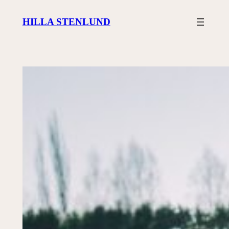
Siirry
HILLA STENLUND
sisältöön