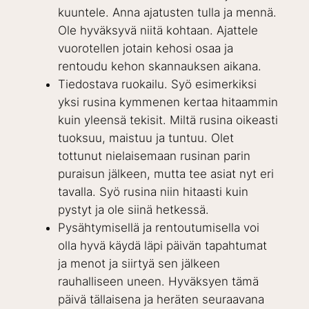
kuuntele. Anna ajatusten tulla ja mennä.
Ole hyväksyvä niitä kohtaan. Ajattele
vuorotellen jotain kehosi osaa ja
rentoudu kehon skannauksen aikana.
Tiedostava ruokailu. Syö esimerkiksi
yksi rusina kymmenen kertaa hitaammin
kuin yleensä tekisit. Miltä rusina oikeasti
tuoksuu, maistuu ja tuntuu. Olet
tottunut nielaisemaan rusinan parin
puraisun jälkeen, mutta tee asiat nyt eri
tavalla. Syö rusina niin hitaasti kuin
pystyt ja ole siinä hetkessä.
Pysähtymisellä ja rentoutumisella voi
olla hyvä käydä läpi päivän tapahtumat
ja menot ja siirtyä sen jälkeen
rauhalliseen uneen. Hyväksyen tämä
päivä tällaisena ja heräten seuraavana