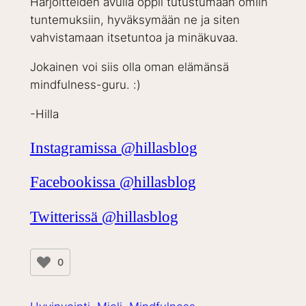
Harjoitteiden avulla oppii tutustumaan omiin
tuntemuksiin, hyväksymään ne ja siten
vahvistamaan itsetuntoa ja minäkuvaa.
Jokainen voi siis olla oman elämänsä
mindfulness-guru. :)
-Hilla
Instagramissa @hillasblog
Facebookissa @hillasblog
Twitterissä @hillasblog
0