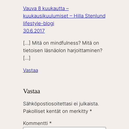
Vauva 8 kuukautta –
kuukausikuulumiset – Hilla Stenlund
lifestyle-blogi
30.6.2017
[…] Mitä on mindfulness? Mitä on
tietoisen läsnäolon harjoittaminen?
[…]
Vastaa
Vastaa
Sähköpostiosoitettasi ei julkaista.
Pakolliset kentät on merkitty
*
Kommentti
*