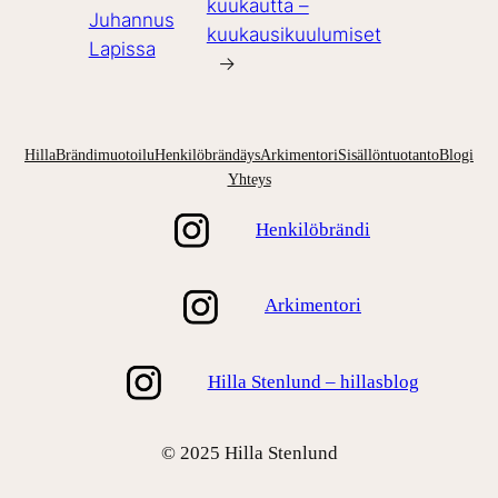
kuukautta –
Juhannus
kuukausikuulumiset
Lapissa
→
Hilla
Brändimuotoilu
Henkilöbrändäys
Arkimentori
Sisällöntuotanto
Blogi
Yhteys
Henkilöbrändi
Arkimentori
Hilla Stenlund – hillasblog
© 2025 Hilla Stenlund