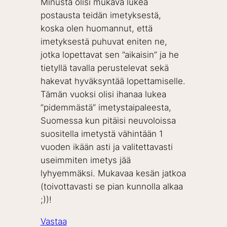
Minusta olisi mukava lukea
postausta teidän imetyksestä,
koska olen huomannut, että
imetyksestä puhuvat eniten ne,
jotka lopettavat sen ”aikaisin” ja he
tietyllä tavalla perustelevat sekä
hakevat hyväksyntää lopettamiselle.
Tämän vuoksi olisi ihanaa lukea
”pidemmästä” imetystaipaleesta,
Suomessa kun pitäisi neuvoloissa
suositella imetystä vähintään 1
vuoden ikään asti ja valitettavasti
useimmiten imetys jää
lyhyemmäksi. Mukavaa kesän jatkoa
(toivottavasti se pian kunnolla alkaa
;))!
Vastaa