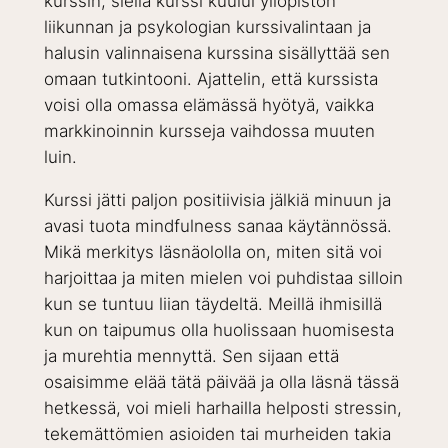
kurssin, siellä kurssi kuului yliopiston
liikunnan ja psykologian kurssivalintaan ja
halusin valinnaisena kurssina sisällyttää sen
omaan tutkintooni. Ajattelin, että kurssista
voisi olla omassa elämässä hyötyä, vaikka
markkinoinnin kursseja vaihdossa muuten
luin.
Kurssi jätti paljon positiivisia jälkiä minuun ja
avasi tuota mindfulness sanaa käytännössä.
Mikä merkitys läsnäololla on, miten sitä voi
harjoittaa ja miten mielen voi puhdistaa silloin
kun se tuntuu liian täydeltä. Meillä ihmisillä
kun on taipumus olla huolissaan huomisesta
ja murehtia mennyttä. Sen sijaan että
osaisimme elää tätä päivää ja olla läsnä tässä
hetkessä, voi mieli harhailla helposti stressin,
tekemättömien asioiden tai murheiden takia