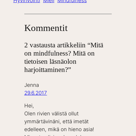
Hyvinvointi
Mieli
Mindfulness
Kommentit
2 vastausta artikkeliin “Mitä
on mindfulness? Mitä on
tietoisen läsnäolon
harjoittaminen?”
Jenna
29.6.2017
Hei,
Olen rivien välistä ollut
ymmärtävinäni, että imetät
edelleen, mikä on hieno asia!