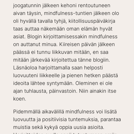
joogatunnin jälkeen kehoni rentoutuneen
aivan täysin, mindfulness-tuntien jälkeen olo
oli hyvällä tavalla tyhjä, kiitollisuuspäiväkirja
taas auttaa näkemään oman elämän hyvät
asiat. Blogin kirjoittamisessakin mindfulness
on auttanut minua. Kiireisen päivän jälkeen
päässä ei tunnu liikkuvan mitään, en saa
mitään järkevää kirjoitettua tänne blogiin.
Läsnäoloa harjoittamalla saan helposti
luovuuteni liikkeelle ja pienen hetken päästä
ideoita lähtee syntymään. Oleminen ei ole
ajan tuhlausta, päinvastoin. Niin ainakin itse
koen.
Pidemmällä aikavälillä mindfulness voi lisätä
luovuutta ja positiivisia tuntemuksia, parantaa
muistia sekä kykyä oppia uusia asioita.