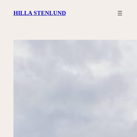
Siirry
HILLA STENLUND
sisältöön