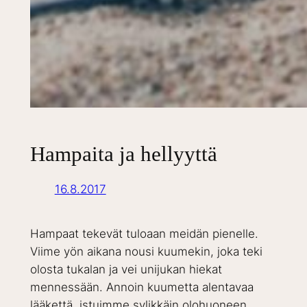
Hampaita ja hellyyttä
16.8.2017
Hampaat tekevät tuloaan meidän pienelle.
Viime yön aikana nousi kuumekin, joka teki
olosta tukalan ja vei unijukan hiekat
mennessään. Annoin kuumetta alentavaa
lääkettä, istuimme sylikkäin olohuoneen