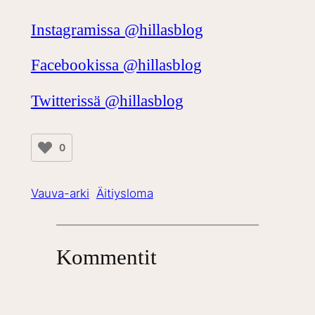
Instagramissa @hillasblog
Facebookissa @hillasblog
Twitterissä @hillasblog
0
Vauva-arki
Äitiysloma
Kommentit