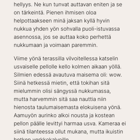
hellyys. Ne kun tunvat auttavan eniten ja se
on tärkeintä. Pienen ihmisen oloa
helpottaakseen minä jaksan kyllä hyvin
nukkua yhden yön sohvalla puoli-istuvassa
asennossa, jos se auttaa koko perhettä
nukkumaan ja voimaan paremmin.
Viime yönä terassilla vilvoitellessa katselin
usvaiselle pellolle kello kolmen aikaan yöllä.
Silmien edessä avautuva maisema oli: wow.
Siinä hetkessä mietin, että tokihan sitä
mielummin olisi sängyssä nukkumassa,
mutta harvemmin sitä saa nauttia niin
hienosta taulumaisemasta elokuisena yönä.
Aamuyön aurinko alkoi nousta ja kostean
pellon päälle levittyi harmaa usva. Kameraa ei
siinä tilanteessa ollut mukana, mutta ikuistin
hetken verkkokalvoille.