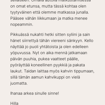
sellaiseen. Omalla autolla matkustamisessa
on omat etunsa, mutta tässä kohtaa olen
tyytyväinen että olemme matkassa junalla.
Pääsee vähän liikkumaan ja matka menee
nopeammin.
Pikkuässä nukahti hetki sitten syliini ja sain
hänet siirrettyä tähän viereeni sänkyyn. Kello
näyttää jo puoli yhtätoista ja olen edelleen
yöpuvussa. Nyt on aika mennä jatkamaan
päivän puuhia, pukea vaatteet päälle,
pyöräyttää koneellinen pyykkiä ja pakata
laukut. Taidan laittaa myös kahvin tippumaan,
sillä tämän aamun kahvikuppi on vielä
juomatta.
Ihanaa arkea sinulle sinne!
Hilla