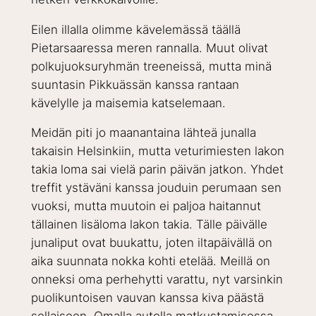
Eilen illalla olimme kävelemässä täällä
Pietarsaaressa meren rannalla. Muut olivat
polkujuoksuryhmän treeneissä, mutta minä
suuntasin Pikkuässän kanssa rantaan
kävelylle ja maisemia katselemaan.
Meidän piti jo maanantaina lähteä junalla
takaisin Helsinkiin, mutta veturimiesten lakon
takia loma sai vielä parin päivän jatkon. Yhdet
treffit ystäväni kanssa jouduin perumaan sen
vuoksi, mutta muutoin ei paljoa haitannut
tällainen lisäloma lakon takia. Tälle päivälle
junaliput ovat buukattu, joten iltapäivällä on
aika suunnata nokka kohti etelää. Meillä on
onneksi oma perhehytti varattu, nyt varsinkin
puolikuntoisen vauvan kanssa kiva päästä