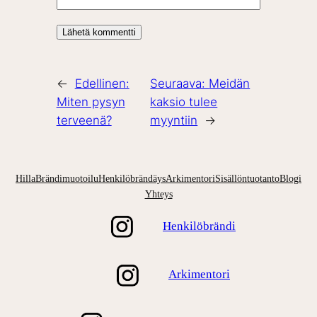
←
Edellinen:
Seuraava:
Meidän
Miten pysyn
kaksio tulee
terveenä?
myyntiin
→
Hilla
Brändimuotoilu
Henkilöbrändäys
Arkimentori
Sisällöntuotanto
Blogi
Yhteys
Henkilöbrändi
Arkimentori