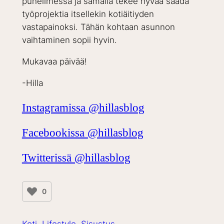
puhelimessa ja samalla tekee hyvää saada
työprojektia itsellekin kotiäitiyden
vastapainoksi. Tähän kohtaan asunnon
vaihtaminen sopii hyvin.
Mukavaa päivää!
-Hilla
Instagramissa @hillasblog
Facebookissa @hillasblog
Twitterissä @hillasblog
0
Koti
Lifestyle
Sisustus