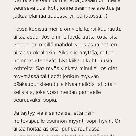
Mutta siitä olen varma, että jossain on meille
seuraava uusi koti, jonne saamme asettua ja
jatkaa elämää uudessa ympäristössä. :)
Tässä kodissa meillä on vielä kaksi kuukautta
aikaa asua. Jos emme löydä uutta kotia sitä
ennen, on meillä mahdollisuus asua hetken
aikaa vuokrallakin. Aika siis näyttää, miten
hommat etenevät. Nyt kiikarit kohti uusia
kohteita. Saa myös vinkata minulle, jos olet
myymässä tai tiedät jonkun myyvän
pääkaupunkiseudulla kivaa neliötä tai jotain
sellaista, joka voisi meidän perheelle
seuraavaksi sopia.
Ja täytyy vielä sanoa se, että näin
hoitovapaalle asunnon myynti sopii hyvin. On
aikaa hoitaa asioita, puhua rauhassa