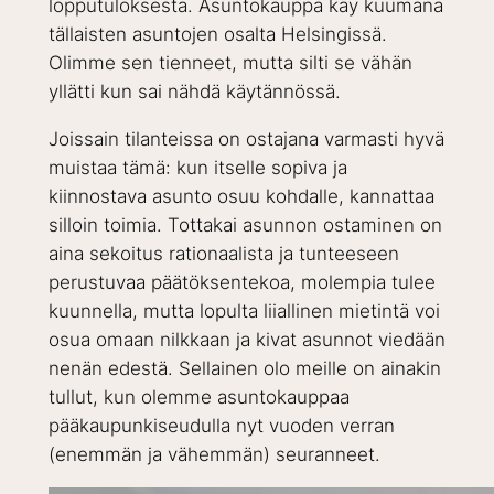
lopputuloksesta. Asuntokauppa käy kuumana
tällaisten asuntojen osalta Helsingissä.
Olimme sen tienneet, mutta silti se vähän
yllätti kun sai nähdä käytännössä.
Joissain tilanteissa on ostajana varmasti hyvä
muistaa tämä: kun itselle sopiva ja
kiinnostava asunto osuu kohdalle, kannattaa
silloin toimia. Tottakai asunnon ostaminen on
aina sekoitus rationaalista ja tunteeseen
perustuvaa päätöksentekoa, molempia tulee
kuunnella, mutta lopulta liiallinen mietintä voi
osua omaan nilkkaan ja kivat asunnot viedään
nenän edestä. Sellainen olo meille on ainakin
tullut, kun olemme asuntokauppaa
pääkaupunkiseudulla nyt vuoden verran
(enemmän ja vähemmän) seuranneet.