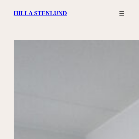
Siirry
HILLA STENLUND
sisältöön