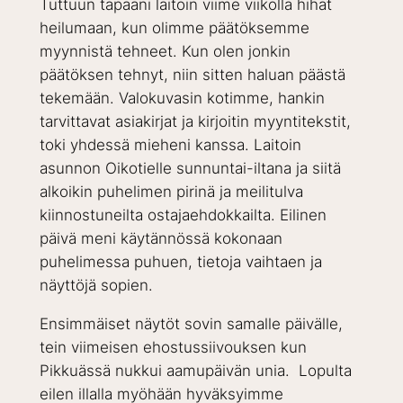
Tuttuun tapaani laitoin viime viikolla hihat
heilumaan, kun olimme päätöksemme
myynnistä tehneet. Kun olen jonkin
päätöksen tehnyt, niin sitten haluan päästä
tekemään. Valokuvasin kotimme, hankin
tarvittavat asiakirjat ja kirjoitin myyntitekstit,
toki yhdessä mieheni kanssa. Laitoin
asunnon Oikotielle sunnuntai-iltana ja siitä
alkoikin puhelimen pirinä ja meilitulva
kiinnostuneilta ostajaehdokkailta. Eilinen
päivä meni käytännössä kokonaan
puhelimessa puhuen, tietoja vaihtaen ja
näyttöjä sopien.
Ensimmäiset näytöt sovin samalle päivälle,
tein viimeisen ehostussiivouksen kun
Pikkuässä nukkui aamupäivän unia. Lopulta
eilen illalla myöhään hyväksyimme