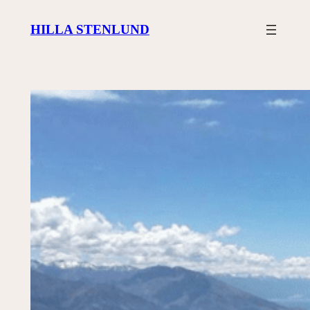
Siirry
HILLA STENLUND
sisältöön