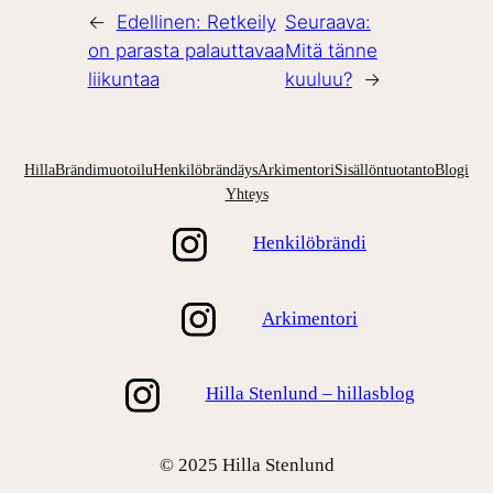
←
Edellinen:
Retkeily
Seuraava:
on parasta palauttavaa
Mitä tänne
liikuntaa
kuuluu?
→
Hilla
Brändimuotoilu
Henkilöbrändäys
Arkimentori
Sisällöntuotanto
Blogi
Yhteys
Henkilöbrändi
Arkimentori
Hilla Stenlund – hillasblog
© 2025 Hilla Stenlund