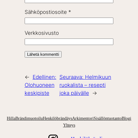
Sähköpostiosoite
*
Verkkosivusto
←
Edellinen:
Seuraava:
Helmikuun
Olohuoneen
ruokalista – resepti
keskipiste
joka päivälle
→
Hilla
Brändimuotoilu
Henkilöbrändäys
Arkimentori
Sisällöntuotanto
Blogi
Yhteys