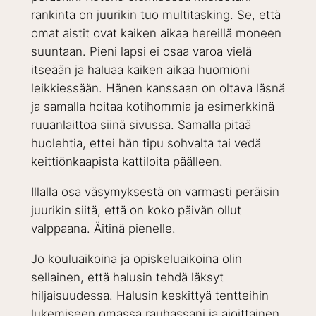
rankinta on juurikin tuo multitasking. Se, että
omat aistit ovat kaiken aikaa hereillä moneen
suuntaan. Pieni lapsi ei osaa varoa vielä
itseään ja haluaa kaiken aikaa huomioni
leikkiessään. Hänen kanssaan on oltava läsnä
ja samalla hoitaa kotihommia ja esimerkkinä
ruuanlaittoa siinä sivussa. Samalla pitää
huolehtia, ettei hän tipu sohvalta tai vedä
keittiönkaapista kattiloita päälleen.
Illalla osa väsymyksestä on varmasti peräisin
juurikin siitä, että on koko päivän ollut
valppaana. Äitinä pienelle.
Jo kouluaikoina ja opiskeluaikoina olin
sellainen, että halusin tehdä läksyt
hiljaisuudessa. Halusin keskittyä tentteihin
lukemiseen omassa rauhassani ja ajoittainen