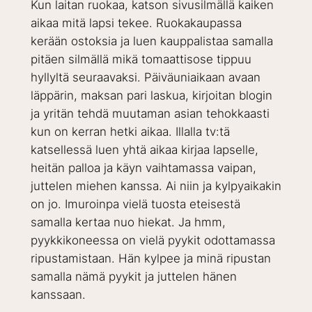
Kun laitan ruokaa, katson sivusilmällä kaiken
aikaa mitä lapsi tekee. Ruokakaupassa
kerään ostoksia ja luen kauppalistaa samalla
pitäen silmällä mikä tomaattisose tippuu
hyllyltä seuraavaksi. Päiväuniaikaan avaan
läppärin, maksan pari laskua, kirjoitan blogin
ja yritän tehdä muutaman asian tehokkaasti
kun on kerran hetki aikaa. Illalla tv:tä
katsellessä luen yhtä aikaa kirjaa lapselle,
heitän palloa ja käyn vaihtamassa vaipan,
juttelen miehen kanssa. Ai niin ja kylpyaikakin
on jo. Imuroinpa vielä tuosta eteisestä
samalla kertaa nuo hiekat. Ja hmm,
pyykkikoneessa on vielä pyykit odottamassa
ripustamistaan. Hän kylpee ja minä ripustan
samalla nämä pyykit ja juttelen hänen
kanssaan.