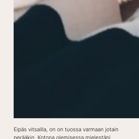
Eipäs vitsailla, on on tuossa varmaan jotain
perääkin. Kotona olemisessa mielestäni