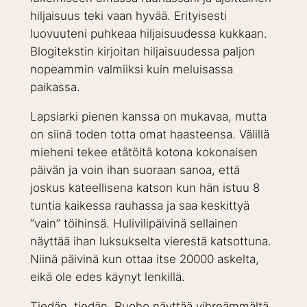
hiljaisuus teki vaan hyvää. Erityisesti
luovuuteni puhkeaa hiljaisuudessa kukkaan.
Blogitekstin kirjoitan hiljaisuudessa paljon
nopeammin valmiiksi kuin meluisassa
paikassa.
Lapsiarki pienen kanssa on mukavaa, mutta
on siinä toden totta omat haasteensa. Välillä
mieheni tekee etätöitä kotona kokonaisen
päivän ja voin ihan suoraan sanoa, että
joskus kateellisena katson kun hän istuu 8
tuntia kaikessa rauhassa ja saa keskittyä
”vain” töihinsä. Hulivilipäivinä sellainen
näyttää ihan luksukselta vierestä katsottuna.
Niinä päivinä kun ottaa itse 20000 askelta,
eikä ole edes käynyt lenkillä.
Tiedän, tiedän. Ruoho näyttää vihreämmältä