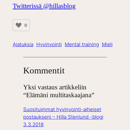
Twitterissä @hillasblog
0
Ajatuksia
Hyvinvointi
Mental training
Mieli
Kommentit
Yksi vastaus artikkeliin
“Elämäni multitaskaajana”
Suosituimmat hyvinvointi-aiheiset
postaukseni – Hilla Stenlund -blogi
3.3.2018