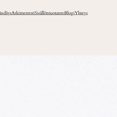
ändäys
Arkimentori
Sisällöntuotanto
Blogi
Yhteys