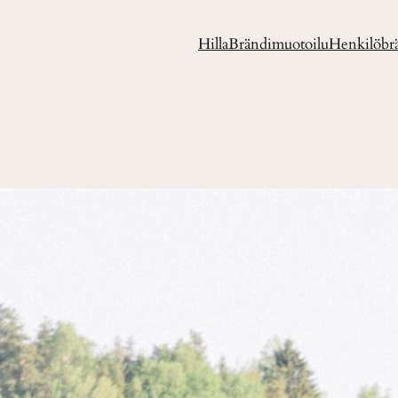
Hilla
Brändimuotoilu
Henkilöbr