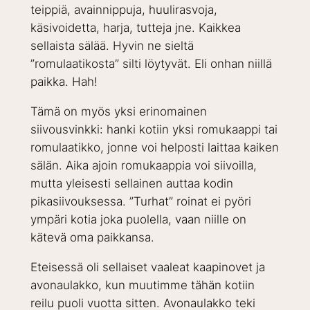
teippiä, avainnippuja, huulirasvoja,
käsivoidetta, harja, tutteja jne. Kaikkea
sellaista sälää. Hyvin ne sieltä
”romulaatikosta” silti löytyvät. Eli onhan niillä
paikka. Hah!
Tämä on myös yksi erinomainen
siivousvinkki: hanki kotiin yksi romukaappi tai
romulaatikko, jonne voi helposti laittaa kaiken
sälän. Aika ajoin romukaappia voi siivoilla,
mutta yleisesti sellainen auttaa kodin
pikasiivouksessa. ”Turhat” roinat ei pyöri
ympäri kotia joka puolella, vaan niille on
kätevä oma paikkansa.
Eteisessä oli sellaiset vaaleat kaapinovet ja
avonaulakko, kun muutimme tähän kotiin
reilu puoli vuotta sitten. Avonaulakko teki