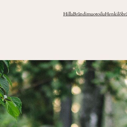
Hilla
Brändimuotoilu
Henkilöbr