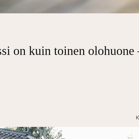
ssi on kuin toinen olohuone 
K