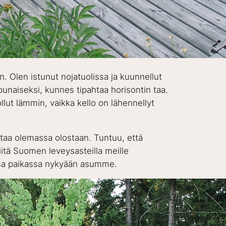
n. Olen istunut nojatuolissa ja kuunnellut
punaiseksi, kunnes tipahtaa horisontin taa.
ollut lämmin, vaikka kello on lähennellyt
ttaa olemassa olostaan. Tuntuu, että
niitä Suomen leveysasteilla meille
eassa paikassa nykyään asumme.