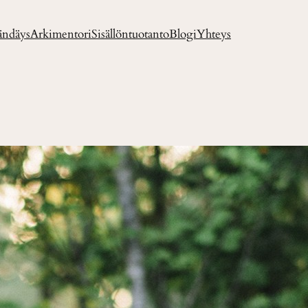
ändäys
Arkimentori
Sisällöntuotanto
Blogi
Yhteys