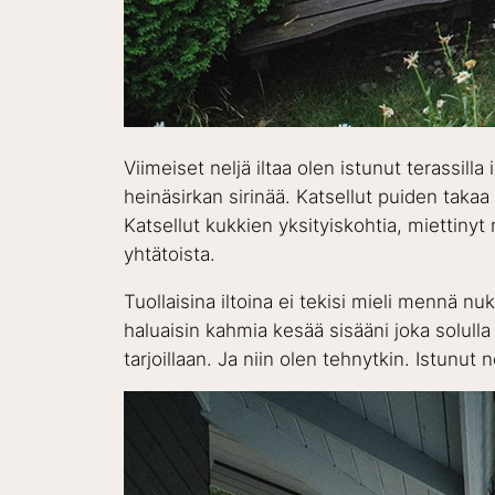
Viimeiset neljä iltaa olen istunut terassil
heinäsirkan sirinää. Katsellut puiden takaa
Katsellut kukkien yksityiskohtia, miettinyt 
yhtätoista.
Tuollaisina iltoina ei tekisi mieli mennä 
haluaisin kahmia kesää sisääni joka solulla
tarjoillaan. Ja niin olen tehnytkin. Istun