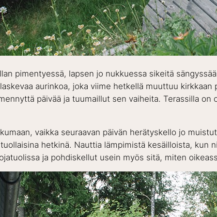
la illan pimentyessä, lapsen jo nukkuessa sikeitä sängyssää
 laskevaa aurinkoa, joka viime hetkellä muuttuu kirkkaan 
mennyttä päivää ja tuumaillut sen vaiheita. Terassilla on 
nukkumaan, vaikka seuraavan päivän herätyskello jo muistu
 tuollaisina hetkinä. Nauttia lämpimistä kesäilloista, kun 
ut nojatuolissa ja pohdiskellut usein myös sitä, miten oik