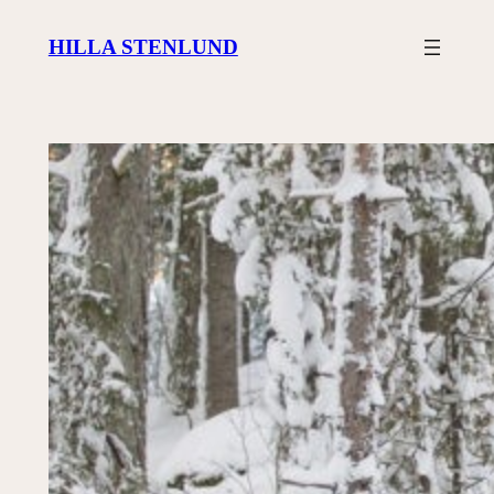
Siirry
HILLA STENLUND
sisältöön