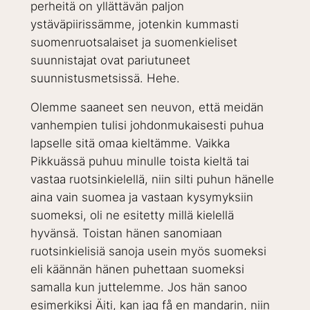
perheitä on yllättävän paljon
ystäväpiirissämme, jotenkin kummasti
suomenruotsalaiset ja suomenkieliset
suunnistajat ovat pariutuneet
suunnistusmetsissä. Hehe.
Olemme saaneet sen neuvon, että meidän
vanhempien tulisi johdonmukaisesti puhua
lapselle sitä omaa kieltämme. Vaikka
Pikkuässä puhuu minulle toista kieltä tai
vastaa ruotsinkielellä, niin silti puhun hänelle
aina vain suomea ja vastaan kysymyksiin
suomeksi, oli ne esitetty millä kielellä
hyvänsä. Toistan hänen sanomiaan
ruotsinkielisiä sanoja usein myös suomeksi
eli käännän hänen puhettaan suomeksi
samalla kun juttelemme. Jos hän sanoo
esimerkiksi Äiti, kan jag få en mandarin, niin