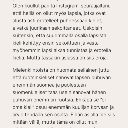
Olen kuullut parilta Instagram-seuraajaltani,
että heillä on ollut myös lapsia, jotka ovat
alusta asti erotelleet puheessaan kielet,
eivätkä juurikaan sekoittaneet. Uskoisin
kuitenkin, että suurimmalla osalla lapsista
kieli kehittyy ensin sekoittuen ja vasta
myöhemmin lapsi alkaa tunnistaa ja erotella
kieliä. Mutta tässäkin asiassa on siis eroja.
Mielenkiintoista on huomata sellainen juttu,
että ruotsinkieliset sanovat lapsen puhuvan
enemmän suomea ja puolestaan
suomenkieliset taas usein sanovat hänen
puhuvan enemmän ruotsia. Ehkäpä se ”ei
oma kieli” osuu enemmän kuulijan korvaan ja
arvio tehdään sen osalta. Eihän asialla ole siis
mitään väliä, mutta tämä on ollut mun