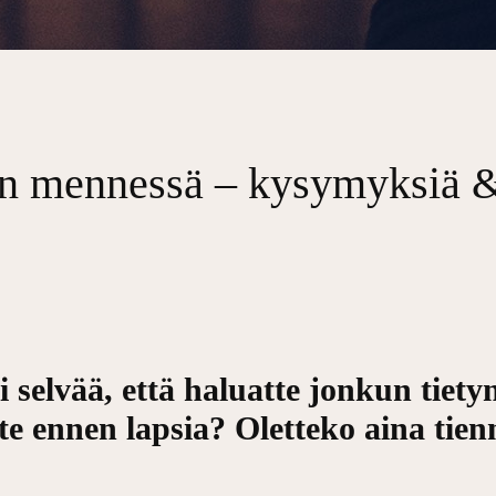
n mennessä – kysymyksiä &
sti selvää, että haluatte jonkun tie
te ennen lapsia? Oletteko aina tien