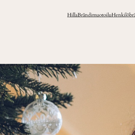
Hilla
Brändimuotoilu
Henkilöbr