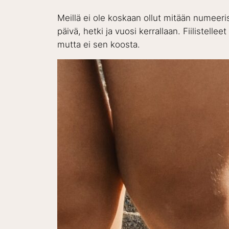
Meillä ei ole koskaan ollut mitään numeeri
päivä, hetki ja vuosi kerrallaan. Fiilistell
mutta ei sen koosta.