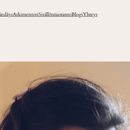
ändäys
Arkimentori
Sisällöntuotanto
Blogi
Yhteys