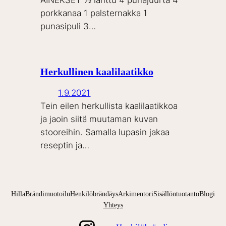
AINEKSET ½ lanttu 4 punajuurta 4
porkkanaa 1 palsternakka 1
punasipuli 3…
Herkullinen kaalilaatikko
1.9.2021
Tein eilen herkullista kaalilaatikkoa
ja jaoin siitä muutaman kuvan
stooreihin. Samalla lupasin jakaa
reseptin ja…
Hilla
Brändimuotoilu
Henkilöbrändäys
Arkimentori
Sisällöntuotanto
Blogi
Yhteys