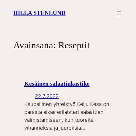
Siirry
HILLA STENLUND
sisältöön
Avainsana:
Reseptit
Kesäinen salaatinkastike
22.7.2022
Kaupallinen yhteistyö Keiju Kesä on
parasta aikaa erilaisten salaattien
valmistamiseen, kun tuoreita
vihanneksia ja juureksia…