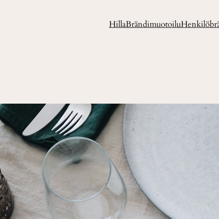
Hilla
Brändimuotoilu
Henkilöbr