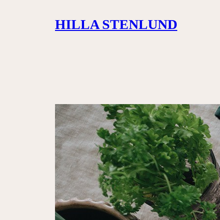
Siirry
HILLA STENLUND
sisältöön