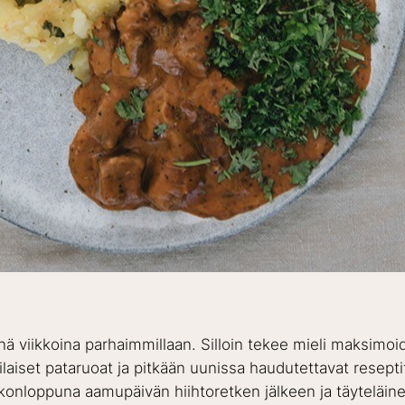
ä viikkoina parhaimmillaan. Silloin tekee mieli maksimoid
ilaiset pataruoat ja pitkään uunissa haudutettavat resepti
konloppuna aamupäivän hiihtoretken jälkeen ja täyteläinen