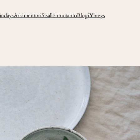
ändäys
Arkimentori
Sisällöntuotanto
Blogi
Yhteys