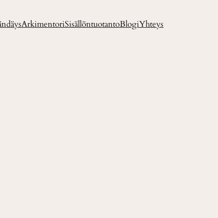
ändäys
Arkimentori
Sisällöntuotanto
Blogi
Yhteys