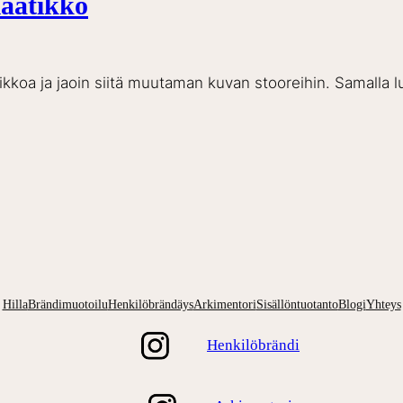
laatikko
atikkoa ja jaoin siitä muutaman kuvan stooreihin. Samalla 
Hilla
Brändimuotoilu
Henkilöbrändäys
Arkimentori
Sisällöntuotanto
Blogi
Yhteys
Henkilöbrändi