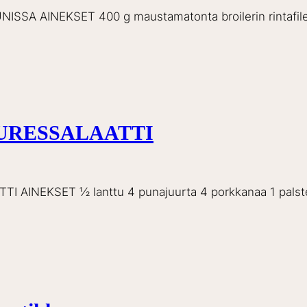
SA AINEKSET 400 g maustamatonta broilerin rintafileetä
URESSALAATTI
INEKSET ½ lanttu 4 punajuurta 4 porkkanaa 1 palste