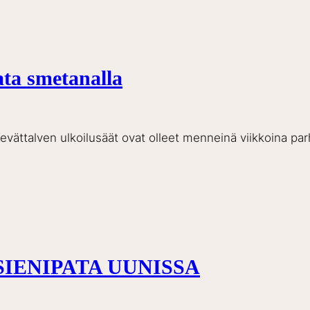
ta smetanalla
Kevättalven ulkoilusäät ovat olleet menneinä viikkoina par
SIENIPATA UUNISSA