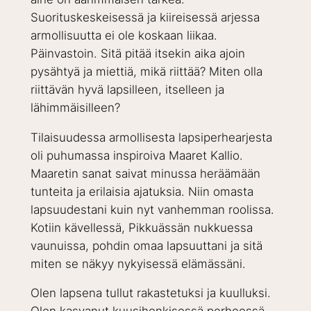
Suorituskeskeisessä ja kiireisessä arjessa
armollisuutta ei ole koskaan liikaa.
Päinvastoin. Sitä pitää itsekin aika ajoin
pysähtyä ja miettiä, mikä riittää? Miten olla
riittävän hyvä lapsilleen, itselleen ja
lähimmäisilleen?
Tilaisuudessa armollisesta lapsiperhearjesta
oli puhumassa inspiroiva Maaret Kallio.
Maaretin sanat saivat minussa heräämään
tunteita ja erilaisia ajatuksia. Niin omasta
lapsuudestani kuin nyt vanhemman roolissa.
Kotiin kävellessä, Pikkuässän nukkuessa
vaunuissa, pohdin omaa lapsuuttani ja sitä
miten se näkyy nykyisessä elämässäni.
Olen lapsena tullut rakastetuksi ja kuulluksi.