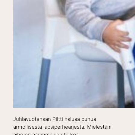
Juhlavuotenaan Piltti haluaa puhua
armollisesta lapsiperhearjesta. Mielestäni
aihe on äärimmäisen tärkeä.