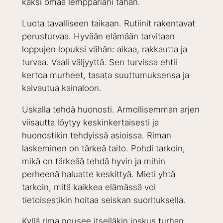
kaksi omaa lemppariani tähän.
Luota tavalliseen taikaan. Rutiinit rakentavat
perusturvaa. Hyvään elämään tarvitaan
loppujen lopuksi vähän: aikaa, rakkautta ja
turvaa. Vaali väljyyttä. Sen turvissa ehtii
kertoa murheet, tasata suuttumuksensa ja
kaivautua kainaloon.
Uskalla tehdä huonosti. Armollisemman arjen
viisautta löytyy keskinkertaisesti ja
huonostikin tehdyissä asioissa. Riman
laskeminen on tärkeä taito. Pohdi tarkoin,
mikä on tärkeää tehdä hyvin ja mihin
perheenä haluatte keskittyä. Mieti yhtä
tarkoin, mitä kaikkea elämässä voi
tietoisestikin hoitaa seiskan suorituksella.
Kyllä rima nousee itselläkin joskus turhan