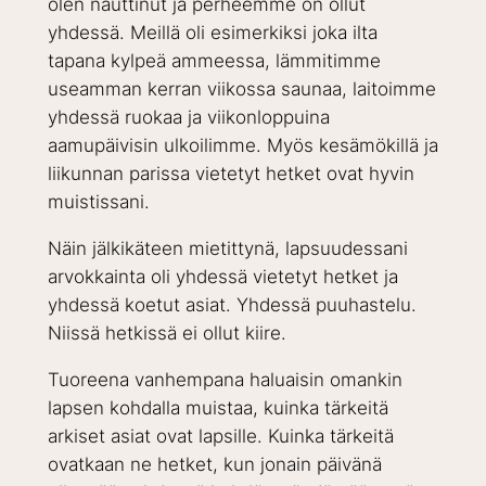
olen nauttinut ja perheemme on ollut
yhdessä. Meillä oli esimerkiksi joka ilta
tapana kylpeä ammeessa, lämmitimme
useamman kerran viikossa saunaa, laitoimme
yhdessä ruokaa ja viikonloppuina
aamupäivisin ulkoilimme. Myös kesämökillä ja
liikunnan parissa vietetyt hetket ovat hyvin
muistissani.
Näin jälkikäteen mietittynä, lapsuudessani
arvokkainta oli yhdessä vietetyt hetket ja
yhdessä koetut asiat. Yhdessä puuhastelu.
Niissä hetkissä ei ollut kiire.
Tuoreena vanhempana haluaisin omankin
lapsen kohdalla muistaa, kuinka tärkeitä
arkiset asiat ovat lapsille. Kuinka tärkeitä
ovatkaan ne hetket, kun jonain päivänä