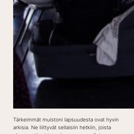
Tärkeimmät muistoni lapsuudesta ovat hyvin
arkisia. Ne liittyvät sellaisiin hetkiin, joista