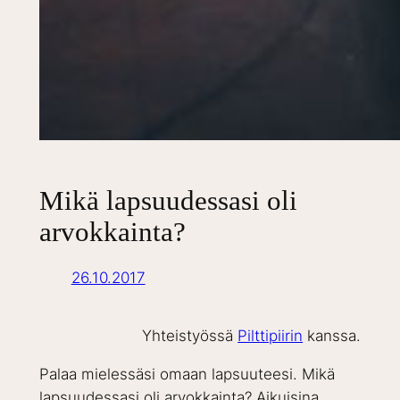
Mikä lapsuudessasi oli
arvokkainta?
26.10.2017
Yhteistyössä
Pilttipiirin
kanssa.
Palaa mielessäsi omaan lapsuuteesi. Mikä
lapsuudessasi oli arvokkainta? Aikuisina