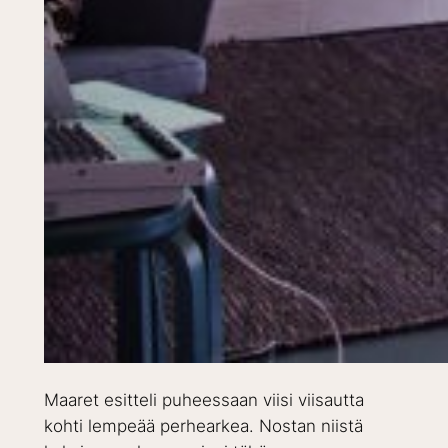
Maaret esitteli puheessaan viisi viisautta
kohti lempeää perhearkea. Nostan niistä