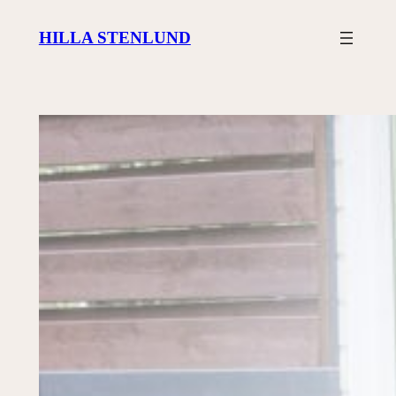
Siirry
HILLA STENLUND
sisältöön