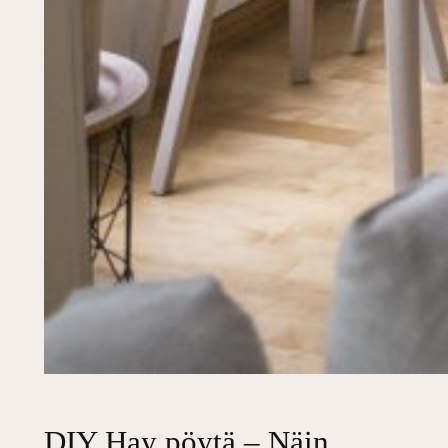
DIY Hay pöytä – Näin