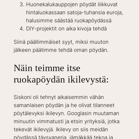
Huonekalukauppojen pöydät liikkuvat
hintaluokassaan satoja-tuhansia euroja,
halusimme säästää ruokapöydässä
DIY-projektit on aika kivoja tehdä
Siinä päällimmäiset syyt, miksi muuton
jälkeen päätimme tehdä oman pöydän.
Näin teimme itse
ruokapöydän ikilevystä:
Siskoni oli tehnyt aikaisemmin vähän
samanlaisen pöydän ja he olivat tilanneet
pöytälevyksi ikilevyn. Googlasin muutaman
minuutin vimmatusti ja etsin yrityksiä, jotka
tekevät ikilevyjä. Ikilevy on siis meidän
pöydässä täysvaneria, jämäkkää tekoa ja