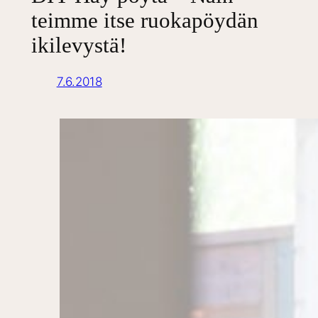
teimme itse ruokapöydän
ikilevystä!
7.6.2018