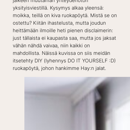
jälkeen muutaman yhteydenoton
yksityisviestillä. Kysymys alkaa yleensä:
moikka, teillä on kiva ruokapöytä. Mistä se on
ostettu? Kiitän ihastelusta, mutta joudun
heittämään ilmoille heti pienen disclaimerin:
just tällaista ei kaupasta saa, mutta jos jaksat
vähän nähdä vaivaa, niin kaikki on
mahdollista. Näissä kuvissa on siis meidän
itsetehty DIY (lyhennys DO IT YOURSELF :D)
ruokapöytä, johon hankimme Hay:n jalat.