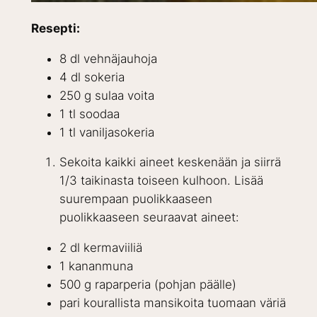
Resepti:
8 dl vehnäjauhoja
4 dl sokeria
250 g sulaa voita
1 tl soodaa
1 tl vaniljasokeria
Sekoita kaikki aineet keskenään ja siirrä
1/3 taikinasta toiseen kulhoon. Lisää
suurempaan puolikkaaseen
puolikkaaseen seuraavat aineet:
2 dl kermaviiliä
1 kananmuna
500 g raparperia (pohjan päälle)
pari kourallista mansikoita tuomaan väriä