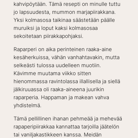
kahvipöytään. Tämä resepti on minulle tuttu
jo lapsuudesta, mummon marjapiirakkana.
Yksi kolmasosa taikinaa säästetään päälle
muruiksi ja loput kaksi kolmasosaa
sekoitetaan piirakkapohjaksi.
Raparperi on aika perinteinen raaka-aine
kesäherkuissa, vähän vanhahtavakin, mutta
selkeästi tulossa uudelleen muotiin.
Kävimme muutama viikko sitten
hienommassa ravintolassa illallisella ja siellä
jälkiruuassa oli raaka-aineena juurikin
raparperia. Happaman ja makean vahva
yhdistelmä.
Tämä pellillinen ihanan pehmeää ja mehevää
rapaperipiirakkaa kannattaa tarjoilla jäätelön
tai vaniljakastikkeen kanssa. Meidän